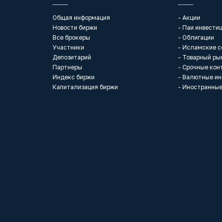
Общая информация
- Акции
Новости биржи
- Паи инвести
Все брокеры
- Облигации
Участники
- Исламские 
Депозитарий
- Товарный ры
Партнеры
- Срочные кон
Индекс биржи
- Валютные и
Капитализация биржи
- Иностранные