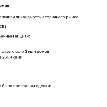
омов
еспечили ликвидность вторичного рынка
CK)
ванным акциям:
ставил около
3 млн сомов
1 250 акций
 были проведены сделки: