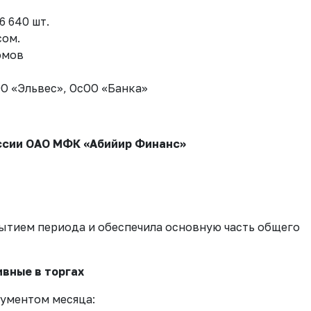
6 640 шт.
сом.
омов
О «Эльвес», ОсОО «Банка»
ссии ОАО МФК «Абийир Финанс»
ытием периода и обеспечила основную часть общего
вные в торгах
рументом месяца: