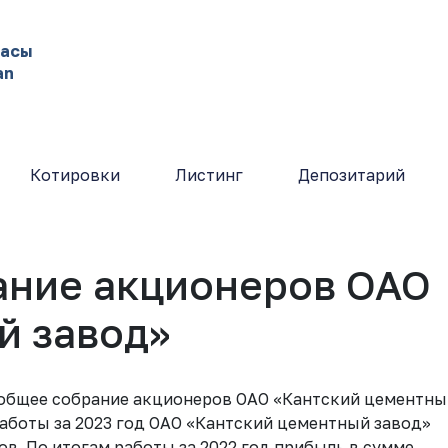
жасы
an
Котировки
Листинг
Депозитарий
ание акционеров ОАО
й завод»
е общее собрание акционеров ОАО «Кантский цементны
работы за 2023 год ОАО «Кантский цементный завод»
ов. По итогам работы за 2022 год прибыль в сумме