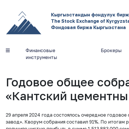
Кыргызстандын фондулук бир
The Stock Exchange of Kyrgyzst
Фондовая биржа Кыргызстана
Финансовые
Брокеры
инструменты
Годовое общее собр
«Кантский цементны
29 апреля 2024 года состоялось очередное годово
завод». Кворум собрания составил 91%. По итогам 
получило чистую прибыль в сумме 1 513 883 000 сом