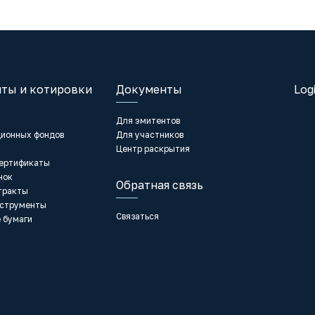
ты и котировки
Документы
Log
Для эмитентов
ционных фондов
Для участников
Центр раскрытия
сертификаты
нок
Обратная связь
тракты
нструменты
Связаться
 бумаги