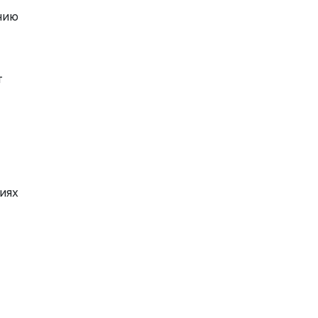
нию
т
иях