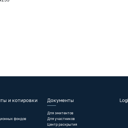
ты и котировки
Документы
Log
Для эмитентов
ционных фондов
Для участников
Центр раскрытия