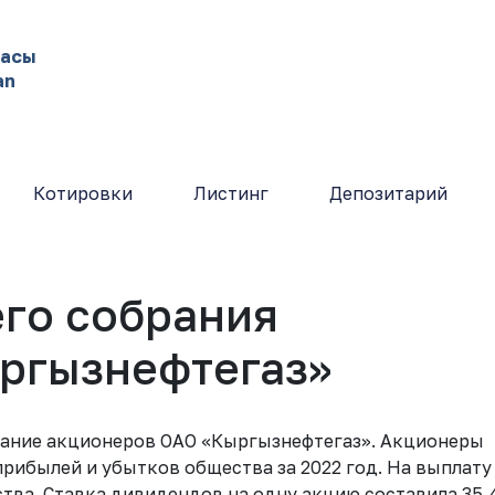
жасы
an
Котировки
Листинг
Депозитарий
его собрания
ргызнефтегаз»
брание акционеров ОАО «Кыргызнефтегаз». Акционеры
прибылей и убытков общества за 2022 год. На выплату
ва. Ставка дивидендов на одну акцию составила 35,