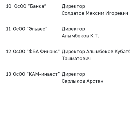
10
ОсОО “Банка”
Директор
Солдатов Максим Игоревич
11
ОсОО “Эльвес”
Директор
Алымбеков К.Т.
12
ОсОО “ФБА Финанс”
Директор Алымбеков Кубат
Ташматович
13
ОсОО “КАМ-инвест”
Директор
Сарлыков Арстан