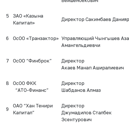
Бейшенбекович
5
ЗАО «Казына
Директор Сакимбаев Данияр
Капитал»
6
ОсОО «Транзактор»
Управляющий Чынгышев Аз
Амангельдиевчи
7
ОсОО “Финброк”
Директо
Акаев Манап Аширалиевич
8
ОсОО ФКК
Директор
“АТО-Финанс”
Шабданов Алмаз
ОАО “Хан Тенири
Директор
9
Капитал”
Джумадилов Сталбек
Эсентурович