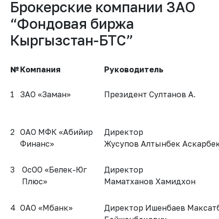
Брокерские компании ЗАО
“Фондовая биржа
Кыргызстан-БТС”
№
Компания
Руководитель
1
ЗАО «Заман»
Президент Султанов А.
2
ОАО МФК «Абийир
Директор
Финанс»
Жусупов Алтынбек Аскарбе
3
ОсОО «Белек-Юг
Директор
Плюс»
Маматханов Хамидхон
4
ОАО «Мбанк»
Директор Ишенбаев Максат