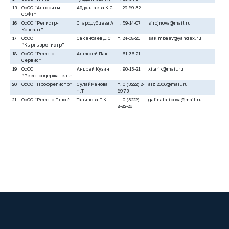
15
ОсОО “Алгоритм –
Абдуллаева К.С
т. 29-89-32
СОФТ”
16
ОсОО “Регистр-
Стародубцева А
т. 59-14-07
sirojnova@mail.ru
Консалт”
17
ОсОО
Сакенбаев Д.С
т. 24-08-21
sakimbaev@yandex.ru
“Кыргызрегистр”
18
ОсОО “Реестр
Алексей Пак
т. 61-36-21
Сервис”
19
ОсОО
Андрей Кузин
т. 90-13-21
xilarik@mail.ru
“Реестродержатель”
20
ОсОО “Профрегистр”
Сулайманова
т. 0 (3222) 2-
aizi2006@mail.ru
Ч.Т
89-75
21
ОсОО “Реестр Плюс”
Талипова Г.К
т. 0 (3222)
galinatalipova@mail.ru
8-82-26