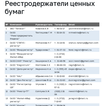
Реестродержатели ценных
бумаг
№
Компания
Руководитель
Телефоны
Email
1
ЗАО “Телесат”
Кованов А.В
т. 68-02-17
yashiktelesat@mail.ru
2
ОсОО
Тентишева Г.М
т. 62-24-32
nrmedina@mail.ru
“Реестродержатель
Медина”
3
ОсОО “СТАТУС-
Молчанова Н.Г
т. 31-14-91
status.nataliya@gmail.com
регистр”
4
ОсОО “Фонд регистр”
Турдукеева Г.
т. 61-37-32
fond.registr@mail.ru
5
ОсОО “Фонд регистр”
т. 0 (3722)
Жалал-Абад
2-18-99
6
ОсОО СККР “Реестр”
Каширина Е.А
т. 32-49-56
sccr.reestr@gmail.com
7
ОсОО “Registrum”
Молтоева З.Э
т. 98-89-39
regm@mail.ru
8
ОсОО “Депо-регистр”
Марченко Н.А
т. 0 (555) 45
depo-r@mail.ru
14 94
9
ОсОО “NAJ”
Абдывасиев Э.А
т. 62-22-89
diem1987@mail.ru
10
ОсОО “Дан-Регистр”
Шакитова Ф.Ш
т. 61-32-93
dunregister@gmail.com
11
ОсОО “Регистратор
Улукова К
т. 0 (3222) 2-
registrokins@mail.ru
ЦБ”
87-11
12
ОсОО “Реестр-ТТ”
Солпуев Э.Ж
(3222) 2 18
reestrtt@mail.ru
09
13
ОсОО “Жалал-Абад
Нуралиева Д
т. 0 (3722)
jaregistr@mail.ru
регистр”
7-10-67
14
ОсОО “Инком”
Турдалиева Г.М
т. 69-94-24